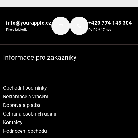
Zápatí
info@yourapple.cz
+420 774 143 304
Pište kdykoliv
Po-Pá 9-17 hod
Informace pro zákazníky
Obchodní podmínky
Reklamace a vráceni
Doprava a platba
Ochrana osobních údajů
Kontakty
Hodnocení obchodu