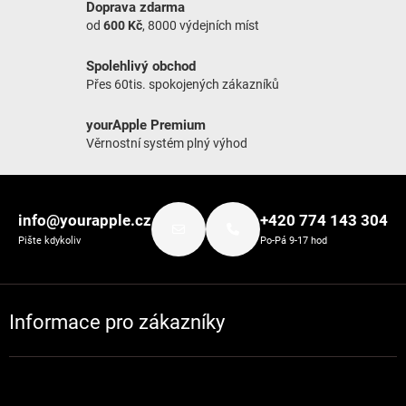
Doprava zdarma
od
600 Kč
, 8000 výdejních míst
Spolehlivý obchod
Přes 60tis. spokojených zákazníků
yourApple Premium
Věrnostní systém plný výhod
Zápatí
info@yourapple.cz
+420 774 143 304
Pište kdykoliv
Po-Pá 9-17 hod
Informace pro zákazníky