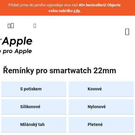
Přejít na obsah
Přidali jsme do jarního výprodeje více než
40+ bestsellerů! Objevte
celou nabídku
zde
.
KATEGORIE
WATCH
IPHONE
IPAD
Řemínky pro smartwatch 22mm
MACBOOK
AIRPODS
S potiskem
Kovové
AIRTAG
Silikonové
Nylonové
OSTATNÍ
ZNAČKY
%
Milánský tah
Pletené
AKČNÍ
ZBOŽÍ