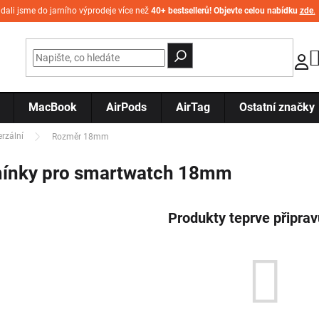
idali jsme do jarního výprodeje více než
40+ bestsellerů! Objevte celou nabídku
zde
.
MacBook
AirPods
AirTag
Ostatní značky
erzální
Rozměr 18mm
ínky pro smartwatch 18mm
Produkty teprve připra