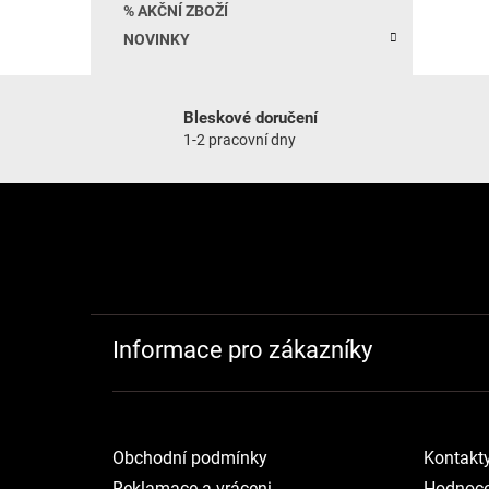
% AKČNÍ ZBOŽÍ
NOVINKY
Bleskové doručení
1-2 pracovní dny
Zápatí
Informace pro zákazníky
Obchodní podmínky
Kontakt
Reklamace a vráceni
Hodnoce