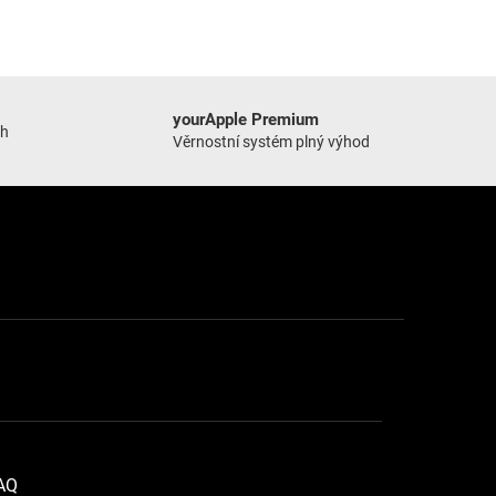
yourApple Premium
ch
Věrnostní systém plný výhod
FAQ