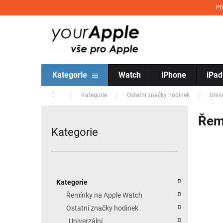
Přejít na obsah
Př
Kategorie
Watch
iPhone
iPad
Domů
Kategorie
Ostatní značky hodinek
Univ
Postranní panel
Řem
Kategorie
Přeskočit kategorie
Kategorie
Řemínky na Apple Watch
Ostatní značky hodinek
Univerzální