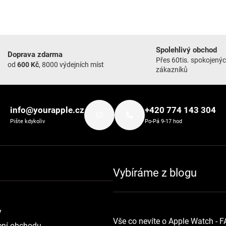
Spolehlivý obchod
Doprava zdarma
Přes 60tis. spokojený
od
600 Kč
, 8000 výdejních míst
zákazníků
info@yourapple.cz
+420 774 143 304
Pište kdykoliv
Po-Pá 9-17 hod
Vybíráme z blogu
y
Vše co nevíte o Apple Watch - 
ní obchodu