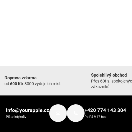
Spolehlivý obchod
Doprava zdarma
Přes 60tis. spokojený
od
600 Kč
, 8000 výdejních míst
zákazníků
info@yourapple.cz
+420 774 143 304
Pište kdykoliv
Po-Pá 9-17 hod