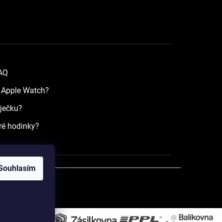
FAQ
a Apple Watch?
íječku?
ré hodinky?
Souhlasím
razena.