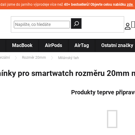
idali jsme do jarního výprodeje více než
40+ bestsellerů! Objevte celou nabídku
zde
.
MacBook
AirPods
AirTag
Ostatní značky
erzální
Rozměr 20mm
Milánský tah
ínky pro smartwatch rozměru 20mm m
Produkty teprve připra