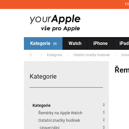
Přejít na obsah
Př
Kategorie
Watch
iPhone
iPad
Domů
Kategorie
Ostatní značky hodinek
Univ
Postranní panel
Řem
Kategorie
Přeskočit kategorie
Kategorie
Řemínky na Apple Watch
Ostatní značky hodinek
Univerzální