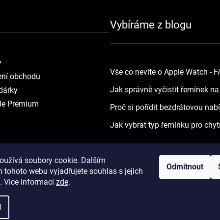
Vybíráme z blogu
y
Vše co nevíte o Apple Watch - 
ní obchodu
Jak správně vyčistit řemínek n
dárky
le Premium
Proč si pořídit bezdrátovou nab
Jak vybrat typ řemínku pro chyt
oužívá soubory cookie. Dalším
Odmítnout
 tohoto webu vyjadřujete souhlas s jejich
. Více informací
zde
.
Vytvořil Shoptet
Copyright 2026
yourApple.cz
. Všechna práva vyh
í