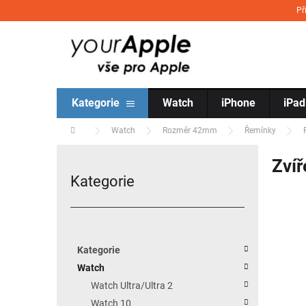
Přejít na obsah
Př
Kategorie
Watch
iPhone
iPad
Domů
Watch
Rozměr 42mm
Řemínky
Postranní panel
Zvíř
Kategorie
Přeskočit kategorie
Kategorie
Watch
Watch Ultra/Ultra 2
Watch 10