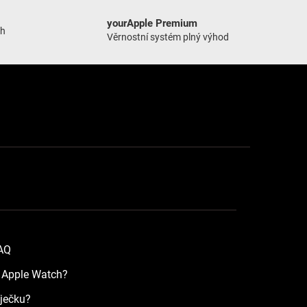
yourApple Premium
ch
Věrnostní systém plný výhod
FAQ
a Apple Watch?
íječku?