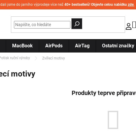
idali jsme do jarního výprodeje více než
40+ bestsellerů! Objevte celou nabídku
zde
.
MacBook
AirPods
AirTag
Ostatní značky
Potisk ruční výroby
Zvířecí motivy
ecí motivy
Produkty teprve připra