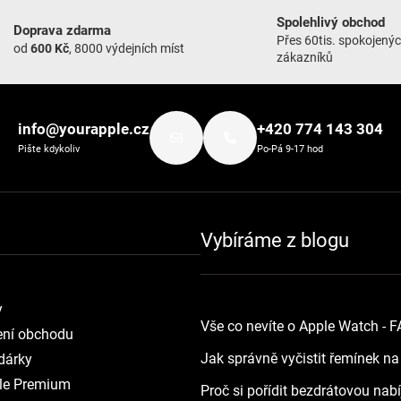
Spolehlivý obchod
Doprava zdarma
Přes 60tis. spokojený
od
600 Kč
, 8000 výdejních míst
zákazníků
info@yourapple.cz
+420 774 143 304
Pište kdykoliv
Po-Pá 9-17 hod
Vybíráme z blogu
y
Vše co nevíte o Apple Watch - 
ní obchodu
Jak správně vyčistit řemínek n
dárky
le Premium
Proč si pořídit bezdrátovou nab