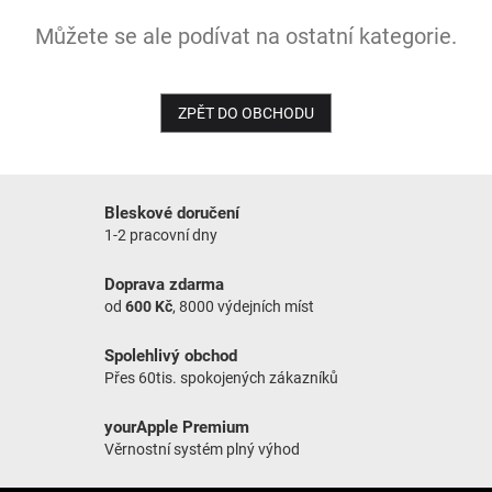
Můžete se ale podívat na ostatní kategorie.
NOVINKY
ZPĚT DO OBCHODU
Bleskové doručení
1-2 pracovní dny
Doprava zdarma
od
600 Kč
, 8000 výdejních míst
Spolehlivý obchod
Přes 60tis. spokojených zákazníků
yourApple Premium
Věrnostní systém plný výhod