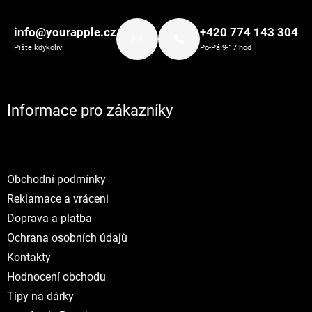
Zápatí
info@yourapple.cz
+420 774 143 304
Pište kdykoliv
Po-Pá 9-17 hod
Informace pro zákazníky
Obchodní podmínky
Reklamace a vráceni
Doprava a platba
Ochrana osobních údajů
Kontakty
Hodnocení obchodu
Tipy na dárky