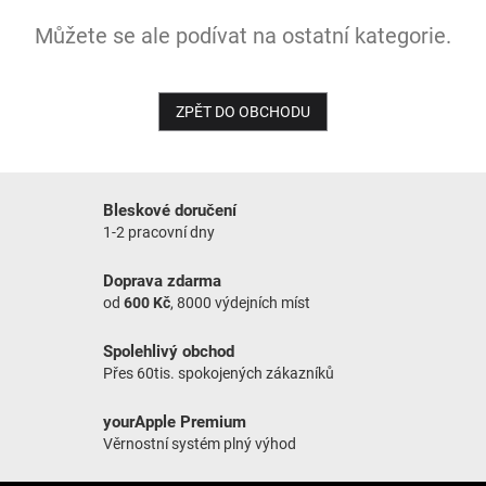
Můžete se ale podívat na ostatní kategorie.
NOVINKY
ZPĚT DO OBCHODU
Bleskové doručení
1-2 pracovní dny
Doprava zdarma
od
600 Kč
, 8000 výdejních míst
Spolehlivý obchod
Přes 60tis. spokojených zákazníků
yourApple Premium
Věrnostní systém plný výhod