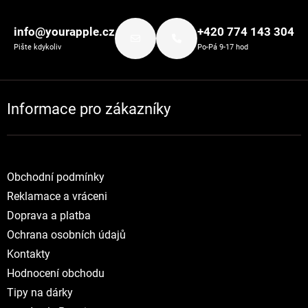
Zápatí
info@yourapple.cz
+420 774 143 304
Pište kdykoliv
Po-Pá 9-17 hod
Informace pro zákazníky
Obchodní podmínky
Reklamace a vráceni
Doprava a platba
Ochrana osobních údajů
Kontakty
Hodnocení obchodu
Tipy na dárky