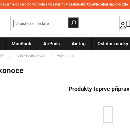
idali jsme do jarního výprodeje více než
40+ bestsellerů! Objevte celou nabídku
zde
.
MacBook
AirPods
AirTag
Ostatní značky
ky
Potisk ruční výroby
Velikonoce
ikonoce
Produkty teprve připra