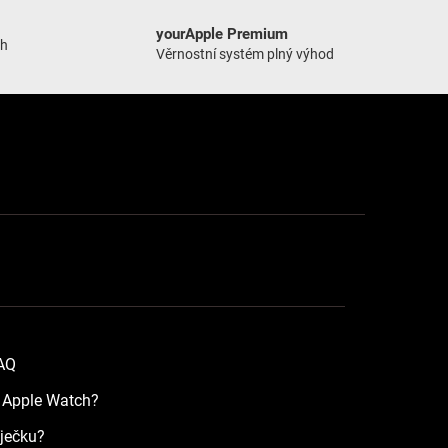
yourApple Premium
ch
Věrnostní systém plný výhod
FAQ
a Apple Watch?
íječku?