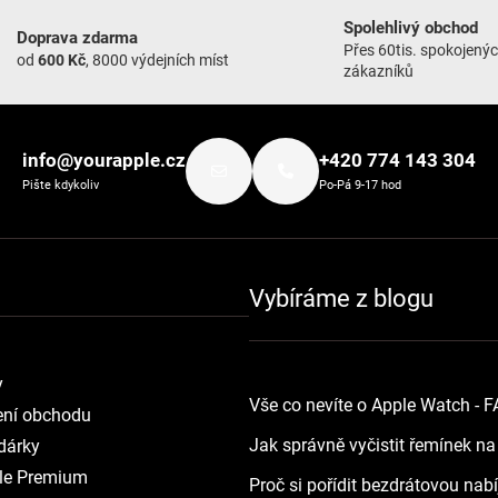
Spolehlivý obchod
Doprava zdarma
Přes 60tis. spokojený
od
600 Kč
, 8000 výdejních míst
zákazníků
info@yourapple.cz
+420 774 143 304
Pište kdykoliv
Po-Pá 9-17 hod
Vybíráme z blogu
y
Vše co nevíte o Apple Watch - 
ní obchodu
Jak správně vyčistit řemínek n
dárky
le Premium
Proč si pořídit bezdrátovou nab