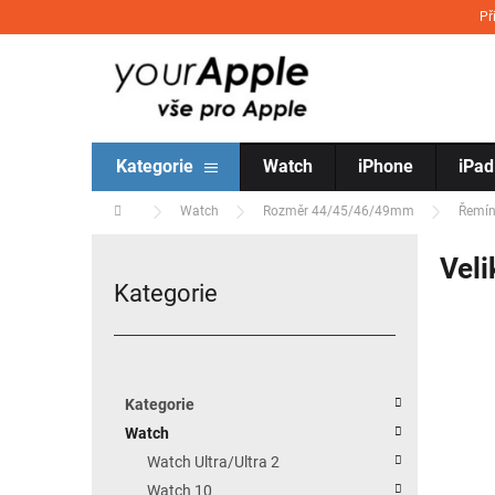
Přejít na obsah
Př
Kategorie
Watch
iPhone
iPad
Domů
Watch
Rozměr 44/45/46/49mm
Řemín
Postranní panel
Vel
Kategorie
Přeskočit kategorie
Kategorie
Watch
Watch Ultra/Ultra 2
Watch 10