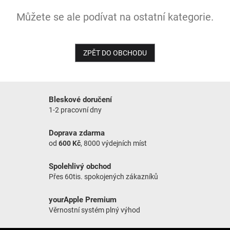
Můžete se ale podívat na ostatní kategorie.
NOVINKY
ZPĚT DO OBCHODU
Bleskové doručení
1-2 pracovní dny
Doprava zdarma
od
600 Kč
, 8000 výdejních míst
Spolehlivý obchod
Přes 60tis. spokojených zákazníků
yourApple Premium
Věrnostní systém plný výhod