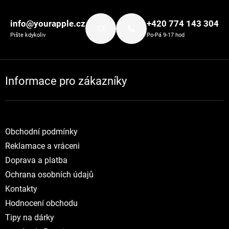
Zápatí
info@yourapple.cz
+420 774 143 304
Pište kdykoliv
Po-Pá 9-17 hod
Informace pro zákazníky
Obchodní podmínky
Reklamace a vráceni
Doprava a platba
Ochrana osobních údajů
Kontakty
Hodnocení obchodu
Tipy na dárky