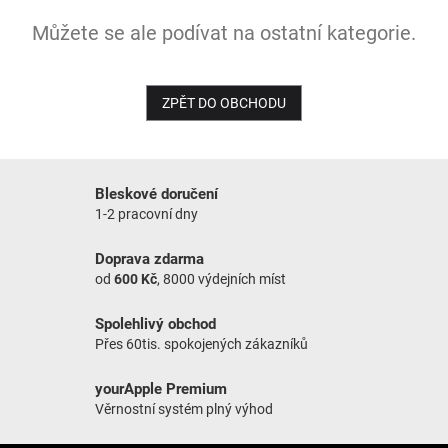
Můžete se ale podívat na ostatní kategorie.
NOVINKY
ZPĚT DO OBCHODU
Bleskové doručení
1-2 pracovní dny
Doprava zdarma
od
600 Kč
, 8000 výdejních míst
Spolehlivý obchod
Přes 60tis. spokojených zákazníků
yourApple Premium
Věrnostní systém plný výhod