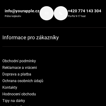
Zápatí
info@yourapple.cz
+420 774 143 304
Pište kdykoliv
Po-Pá 9-17 hod
Informace pro zákazníky
Obchodní podmínky
Reklamace a vráceni
Doprava a platba
Ochrana osobních údajů
Kontakty
Hodnocení obchodu
Tipy na dárky