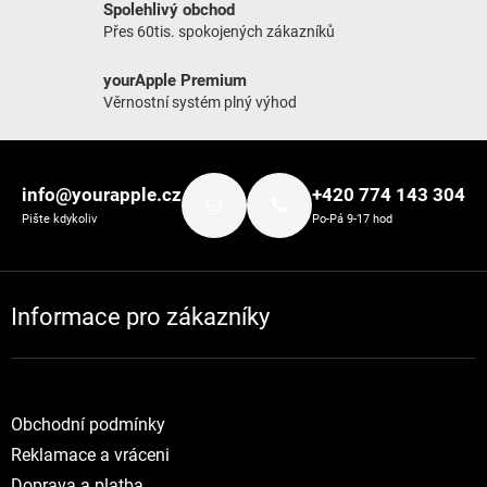
Spolehlivý obchod
Přes 60tis. spokojených zákazníků
yourApple Premium
Věrnostní systém plný výhod
Zápatí
info@yourapple.cz
+420 774 143 304
Pište kdykoliv
Po-Pá 9-17 hod
Informace pro zákazníky
Obchodní podmínky
Reklamace a vráceni
Doprava a platba