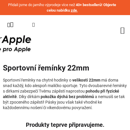
Přejít na obsah
Přidali jsme do jarního výprodeje více než
40+ bestsellerů! Objevte
celou nabídku
zde
.
KATEGORIE
WATCH
IPHONE
IPAD
Sportovní řemínky 22mm
MACBOOK
AIRPODS
Sportovní řemínky na chytré hodinky o
velikosti 22mm
má doma
snad každý, kdo alespoň maličko sportuje. Tyto dvoubarevné řemínky
s dírkami zabezpečí Tvému zápěstí naprostou
pohodu při fyzické
AIRTAG
aktivitě
. Díky dírkám
pokožka dýchá bez problémů
a nemusíš se tak
být zpoceného zápěstí! Pásky jsou však také vhodné ke
OSTATNÍ
každodennímu nošení či víkendovému povyražení.
ZNAČKY
%
Produkty teprve připravujeme.
AKČNÍ
ZBOŽÍ