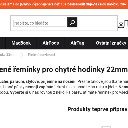
idali jsme do jarního výprodeje více než
40+ bestsellerů! Objevte celou nabídku
zde
.
MacBook
AirPods
AirTag
Ostatní značky
ínky 22mm
Pletené navlékací
tené řemínky pro chytré hodinky 22mm
ché, parádní, stylové, příjemné na nošení
. Přesně takové jsou tkané n
í tkané pásky
nemají zapínání
, zkrátka je nasadíte na ruku a jdete.
Nemu
odou.
Vyberte si
u nás rovnou z několika barev, ať máte řemínek pro všechn
Produkty teprve připra