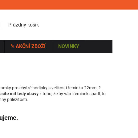
NÁKUPNÍ KOŠÍK
Prázdný košík
% AKČNÍ ZBOŽÍ
NOVINKY
áramky pro chytré hodinky s velikostí řemínku 22mm.
?.
síte mít tedy obavy
z toho, že by vám řemínek spadl, to
y příležitosti.
vujeme.