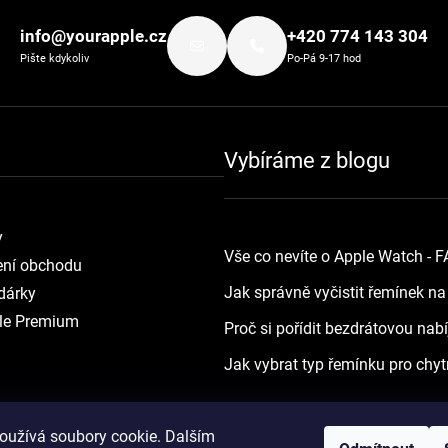
info@yourapple.cz
+420 774 143 304
Pište kdykoliv
Po-Pá 9-17 hod
Vybíráme z blogu
y
Vše co nevíte o Apple Watch - 
ní obchodu
Jak správně vyčistit řemínek n
dárky
le Premium
Proč si pořídit bezdrátovou nab
Jak vybrat typ řemínku pro chyt
oužívá soubory cookie. Dalším