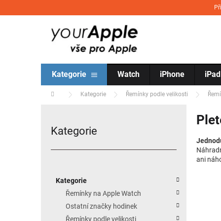
Přejít na obsah
Př
Kategorie
Watch
iPhone
iPad
Domů
Kategorie
Řemínky podle velikosti
Řem
Postranní panel
Ple
Kategorie
Přeskočit kategorie
Jednodu
Náhradn
ani náh
Kategorie
Řemínky na Apple Watch
Ostatní značky hodinek
Řemínky podle velikosti