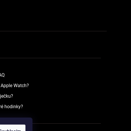
FAQ
a Apple Watch?
íječku?
ré hodinky?