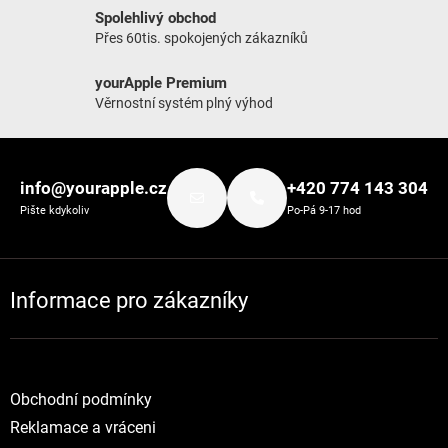
Spolehlivý obchod
Přes 60tis. spokojených zákazníků
yourApple Premium
Věrnostní systém plný výhod
Zápatí
info@yourapple.cz
+420 774 143 304
Pište kdykoliv
Po-Pá 9-17 hod
Informace pro zákazníky
Obchodní podmínky
Reklamace a vráceni