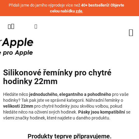
Přejít na obsah
Přidali jsme do jarního výprodeje více než
40+ bestsellerů! Objevte
celou nabídku
zde
.
KATEGORIE
WATCH
IPHONE
IPAD
Silikonové řemínky pro chytré
MACBOOK
hodinky 22mm
AIRPODS
Hledáte něco
jednoduchého, elegantního a pohodlného
pro vaše
AIRTAG
hodinky? Tak pak jste ve správné kategorii. Náhradní řemínky o
velikosti 22mm
pro chytré hodinky jsou skvělou volbou, pokud
OSTATNÍ
hledáte něco na oživení svých hodinek.
Pásky jsou kompatibilní
se
ZNAČKY
všemi značky hodinek, které najdete u daného produktu.
%
AKČNÍ
Produkty teprve připravujeme.
ZBOŽÍ