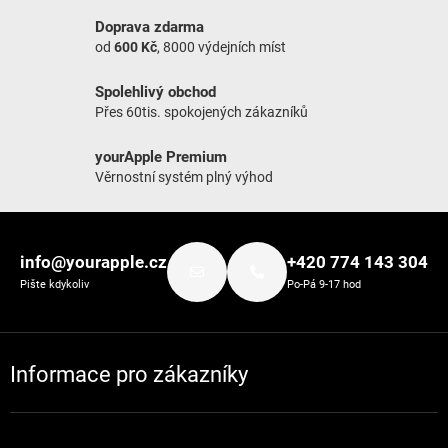
Doprava zdarma
od
600 Kč
, 8000 výdejních míst
Spolehlivý obchod
Přes 60tis. spokojených zákazníků
yourApple Premium
Věrnostní systém plný výhod
Zápatí
info@yourapple.cz
+420 774 143 304
Pište kdykoliv
Po-Pá 9-17 hod
Informace pro zákazníky