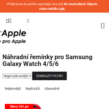
Přejít na obsah
Přidali jsme do jarního výprodeje více než
40+ bestsellerů! Objevte
celou nabídku
zde
.
KATEGORIE
WATCH
IPHONE
IPAD
Náhradní řemínky pro Samsung
MACBOOK
Galaxy Watch 4/5/6
AIRPODS
ZOBRAZIT FILTRY
AIRTAG
Řazení produktů
OSTATNÍ
Nejlevnější
Nejdražší
Abecedně
ZNAČKY
%
Výpis produktů
AKČNÍ
Sleva 10% po
ZBOŽÍ