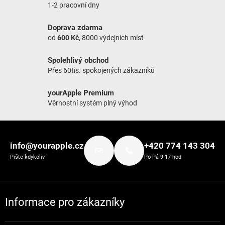
1-2 pracovní dny
Doprava zdarma
od
600 Kč
, 8000 výdejních míst
Spolehlivý obchod
Přes 60tis. spokojených zákazníků
yourApple Premium
Věrnostní systém plný výhod
Zápatí
info@yourapple.cz
+420 774 143 304
Pište kdykoliv
Po-Pá 9-17 hod
Informace pro zákazníky