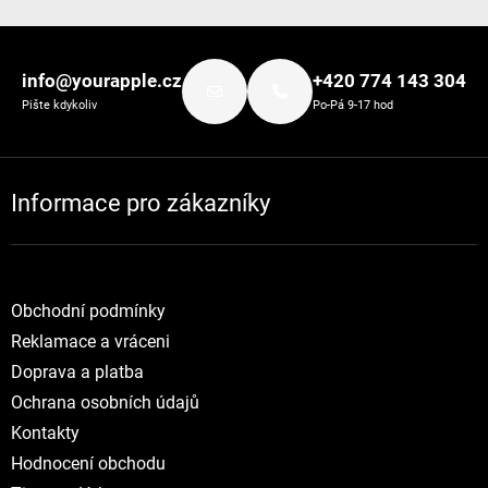
Zápatí
info@yourapple.cz
+420 774 143 304
Pište kdykoliv
Po-Pá 9-17 hod
Informace pro zákazníky
Obchodní podmínky
Reklamace a vráceni
Doprava a platba
Ochrana osobních údajů
Kontakty
Hodnocení obchodu