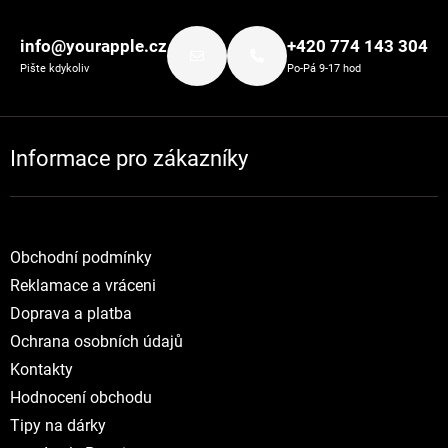
Zápatí
info@yourapple.cz
+420 774 143 304
Pište kdykoliv
Po-Pá 9-17 hod
Informace pro zákazníky
Obchodní podmínky
Reklamace a vráceni
Doprava a platba
Ochrana osobních údajů
Kontakty
Hodnocení obchodu
Tipy na dárky