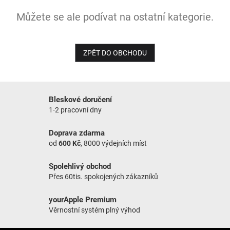
Můžete se ale podívat na ostatní kategorie.
NOVINKY
ZPĚT DO OBCHODU
Bleskové doručení
1-2 pracovní dny
Doprava zdarma
od
600 Kč
, 8000 výdejních míst
Spolehlivý obchod
Přes 60tis. spokojených zákazníků
yourApple Premium
Věrnostní systém plný výhod