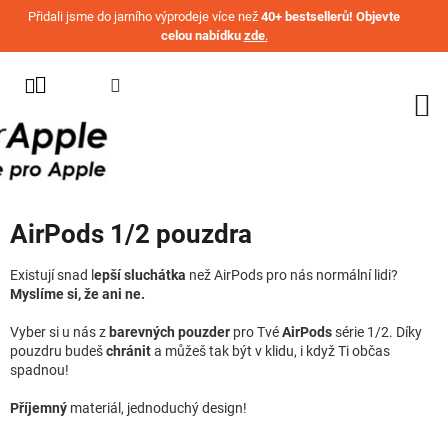
Přejít na obsah
Přidali jsme do jarního výprodeje více než
40+ bestsellerů! Objevte
celou nabídku
zde
.
KATEGORIE
WATCH
IPHONE
IPAD
AirPods 1/2 pouzdra
MACBOOK
AIRPODS
Existují snad l
epší sluchátka
než AirPods pro nás normální lidi?
Myslíme si, že ani ne.
AIRTAG
Vyber si u nás z
barevných pouzder
pro Tvé
AirPods
série 1/2. Díky
pouzdru budeš
chránit
a můžeš tak být v klidu, i když Ti občas
OSTATNÍ
spadnou!
ZNAČKY
Příjemný
materiál, jednoduchý design!
%
AKČNÍ
ZBOŽÍ