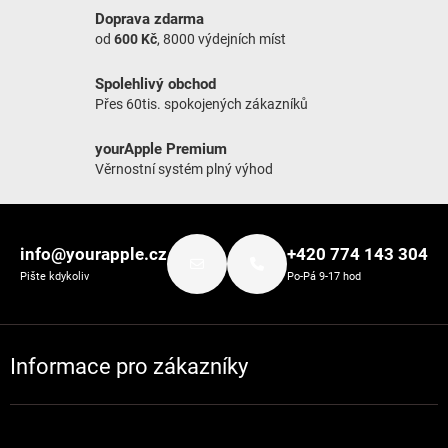
Doprava zdarma
od
600 Kč
, 8000 výdejních míst
Spolehlivý obchod
Přes 60tis. spokojených zákazníků
yourApple Premium
Věrnostní systém plný výhod
Zápatí
info@yourapple.cz
+420 774 143 304
Pište kdykoliv
Po-Pá 9-17 hod
Informace pro zákazníky