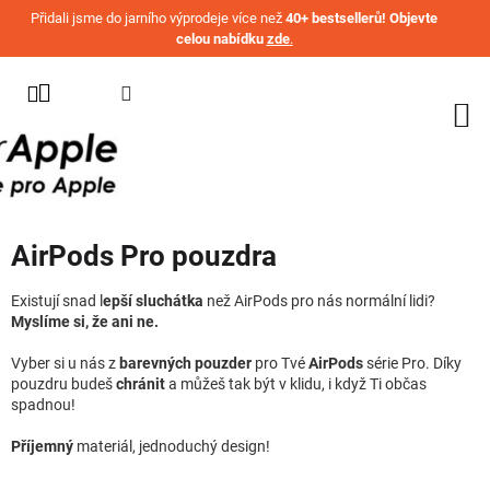
Přejít na obsah
Přidali jsme do jarního výprodeje více než
40+ bestsellerů! Objevte
celou nabídku
zde
.
KATEGORIE
WATCH
IPHONE
IPAD
AirPods Pro pouzdra
MACBOOK
AIRPODS
Existují snad l
epší sluchátka
než AirPods pro nás normální lidi?
Myslíme si, že ani ne.
AIRTAG
Vyber si u nás z
barevných pouzder
pro Tvé
AirPods
série Pro. Díky
pouzdru budeš
chránit
a můžeš tak být v klidu, i když Ti občas
OSTATNÍ
spadnou!
ZNAČKY
Příjemný
materiál, jednoduchý design!
%
AKČNÍ
ZBOŽÍ