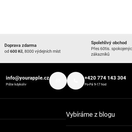
Spolehlivý obchod
Doprava zdarma
Přes 60tis. spokojený
od
600 Kč
, 8000 výdejních míst
zákazníků
info@yourapple.cz
+420 774 143 304
Pište kdykoliv
Po-Pá 9-17 hod
Vybíráme z blogu