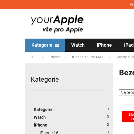
Přejít na obsah
Př
Kategorie
Watch
iPhone
iPad
Domů
iPhone
iPhone 15 Pro MAX
Kabely a n
Postranní panel
Bez
Kategorie
Přeskočit kategorie
Kategorie
Výpis
Sle
Watch
r
iPhone
iPhone 16