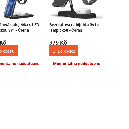
átová nabíječka s LED
Bezdrátová nabíječka 3v1 s
čkou 3v1 - Černá
lampičkou - Černá
 Kč
979 Kč
o košíku
Do košíku
entálně nedostupné
Momentálně nedostupné
Ovládací 