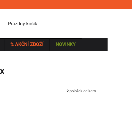
NÁKUPNÍ KOŠÍK
Prázdný košík
% AKČNÍ ZBOŽÍ
NOVINKY
AX
ě
2
položek celkem