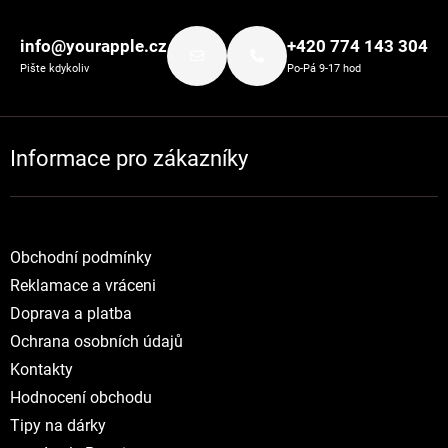
Zápatí
info@yourapple.cz
+420 774 143 304
Pište kdykoliv
Po-Pá 9-17 hod
Informace pro zákazníky
Obchodní podmínky
Reklamace a vráceni
Doprava a platba
Ochrana osobních údajů
Kontakty
Hodnocení obchodu
Tipy na dárky