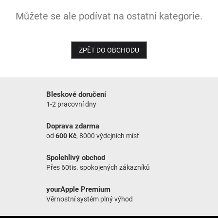
Můžete se ale podívat na ostatní kategorie.
NOVINKY
ZPĚT DO OBCHODU
Bleskové doručení
1-2 pracovní dny
Doprava zdarma
od
600 Kč
, 8000 výdejních míst
Spolehlivý obchod
Přes 60tis. spokojených zákazníků
yourApple Premium
Věrnostní systém plný výhod