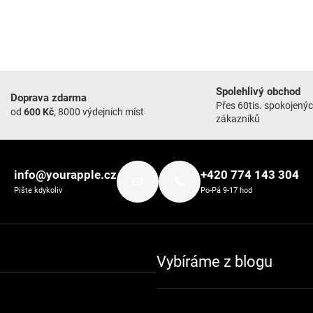
Spolehlivý obchod
Doprava zdarma
Přes 60tis. spokojený
od
600 Kč
, 8000 výdejních míst
zákazníků
info@yourapple.cz
+420 774 143 304
Pište kdykoliv
Po-Pá 9-17 hod
Vybíráme z blogu