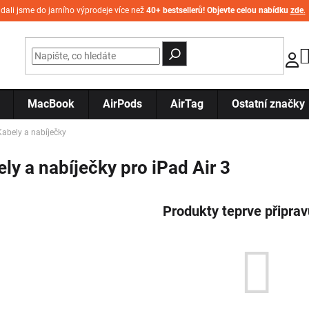
idali jsme do jarního výprodeje více než
40+ bestsellerů! Objevte celou nabídku
zde
.
MacBook
AirPods
AirTag
Ostatní značky
Kabely a nabíječky
ly a nabíječky pro iPad Air 3
Produkty teprve připra