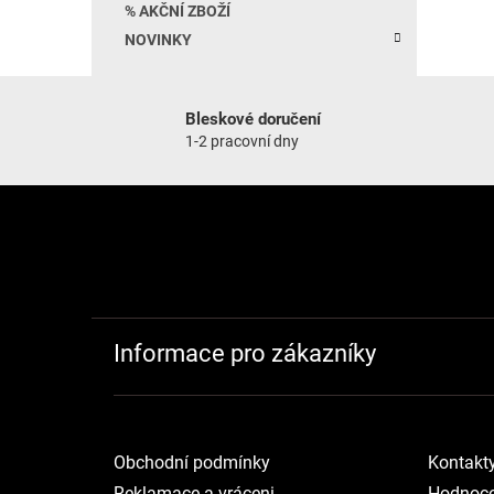
% AKČNÍ ZBOŽÍ
NOVINKY
Bleskové doručení
1-2 pracovní dny
Zápatí
Informace pro zákazníky
Obchodní podmínky
Kontakt
Reklamace a vráceni
Hodnoce