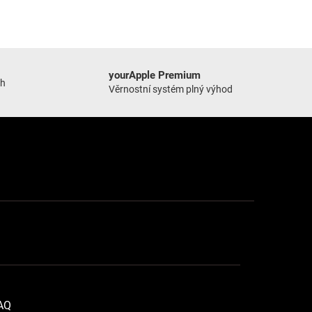
yourApple Premium
ch
Věrnostní systém plný výhod
FAQ