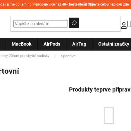
idali jsme do jarního výprodeje více než
40+ bestsellerů! Objevte celou nabídku
zde
.
MacBook
AirPods
AirTag
Ostatní značky
ínky 20mm pro chytré hodinky
Sportovní
rtovní
Produkty teprve připra