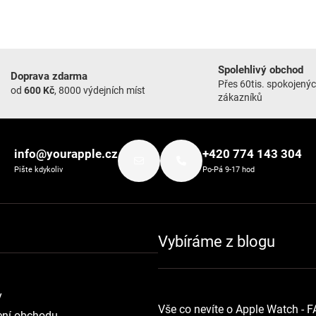
Spolehlivý obchod
Doprava zdarma
Přes 60tis. spokojený
od
600 Kč
, 8000 výdejních míst
zákazníků
info@yourapple.cz
+420 774 143 304
Pište kdykoliv
Po-Pá 9-17 hod
Vybíráme z blogu
y
Vše co nevíte o Apple Watch - 
ní obchodu