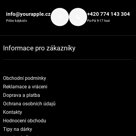
Zápatí
info@yourapple.cz
+420 774 143 304
Pište kdykoliv
Po-Pá 9-17 hod
Informace pro zákazníky
Obchodní podmínky
Reklamace a vráceni
Doprava a platba
Ochrana osobních údajů
Kontakty
Hodnocení obchodu
Tipy na dárky