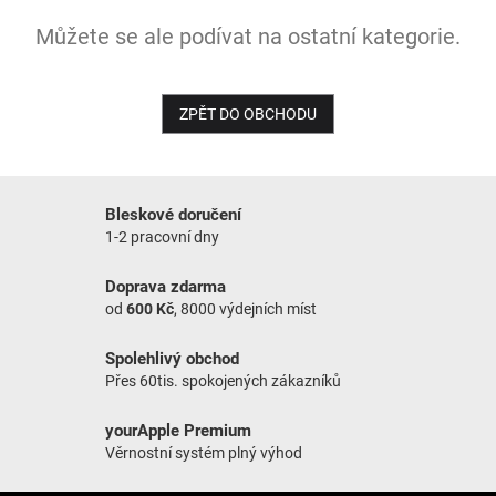
Můžete se ale podívat na ostatní kategorie.
NOVINKY
ZPĚT DO OBCHODU
Bleskové doručení
1-2 pracovní dny
Doprava zdarma
od
600 Kč
, 8000 výdejních míst
Spolehlivý obchod
Přes 60tis. spokojených zákazníků
yourApple Premium
Věrnostní systém plný výhod