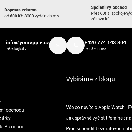
Spolehlivý obchod
Doprava zdarma
Přes 60tis. spokojený
od
600 Kč
, 8000 výdejních míst
zákazníků
info@yourapple.cz
+420 774 143 304
Pište kdykoliv
Po-Pá 9-17 hod
Vybíráme z blogu
y
Vše co nevíte o Apple Watch - 
ní obchodu
Jak správně vyčistit řemínek n
dárky
le Premium
Proč si pořídit bezdrátovou nab