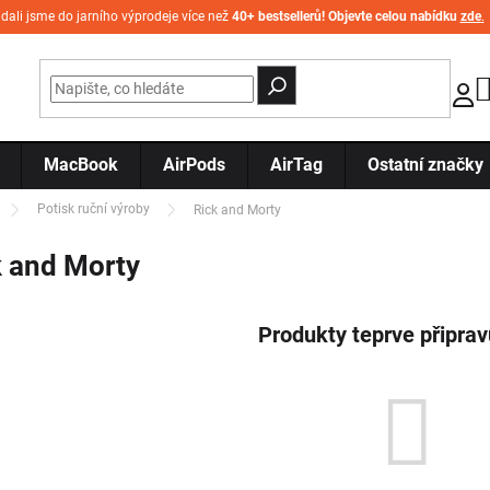
idali jsme do jarního výprodeje více než
40+ bestsellerů! Objevte celou nabídku
zde
.
MacBook
AirPods
AirTag
Ostatní značky
Potisk ruční výroby
Rick and Morty
k and Morty
Produkty teprve připra