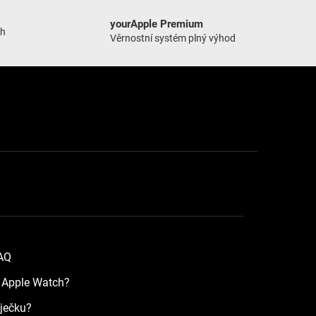
yourApple Premium
ch
Věrnostní systém plný výhod
FAQ
a Apple Watch?
íječku?