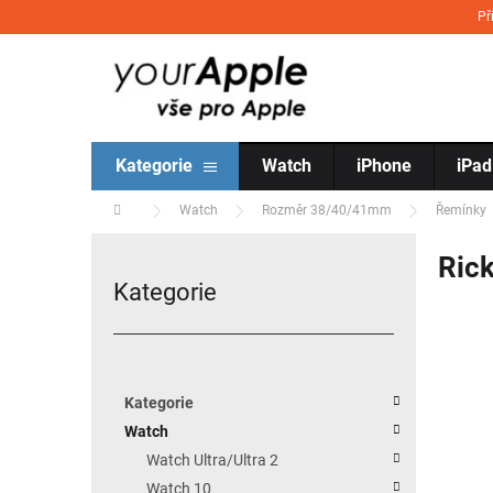
Přejít na obsah
Př
Kategorie
Watch
iPhone
iPad
Domů
Watch
Rozměr 38/40/41mm
Řemínky
Postranní panel
Ric
Kategorie
Přeskočit kategorie
Kategorie
Watch
Watch Ultra/Ultra 2
Watch 10