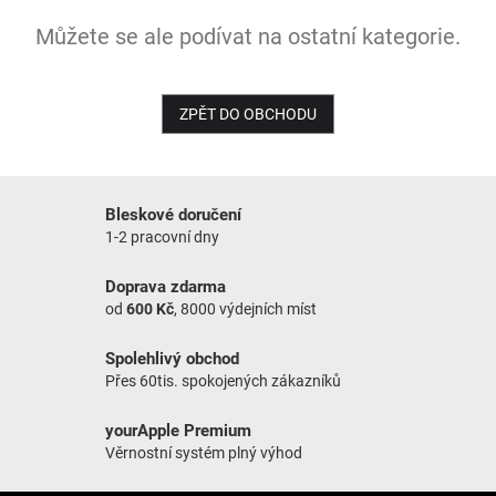
Můžete se ale podívat na ostatní kategorie.
NOVINKY
ZPĚT DO OBCHODU
Bleskové doručení
1-2 pracovní dny
Doprava zdarma
od
600 Kč
, 8000 výdejních míst
Spolehlivý obchod
Přes 60tis. spokojených zákazníků
yourApple Premium
Věrnostní systém plný výhod