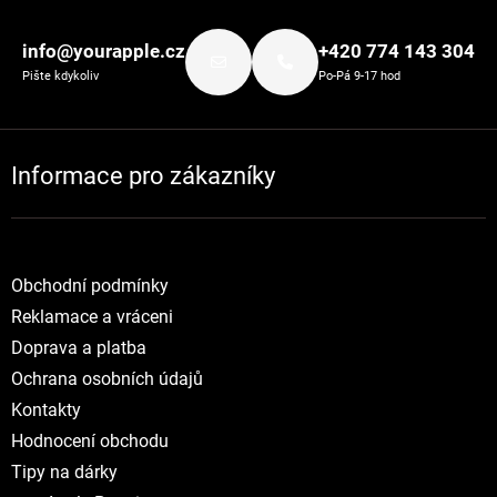
Zápatí
info@yourapple.cz
+420 774 143 304
Pište kdykoliv
Po-Pá 9-17 hod
Informace pro zákazníky
Obchodní podmínky
Reklamace a vráceni
Doprava a platba
Ochrana osobních údajů
Kontakty
Hodnocení obchodu
Tipy na dárky