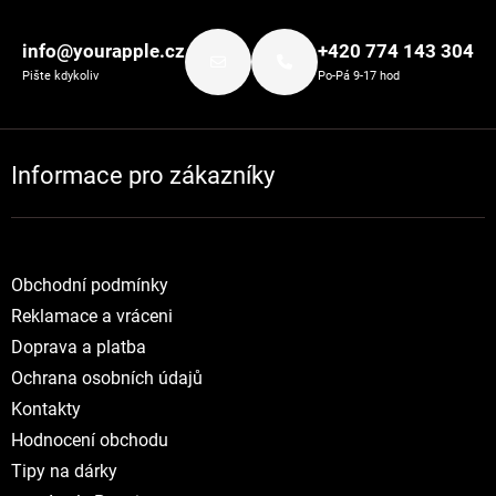
Zápatí
info@yourapple.cz
+420 774 143 304
Pište kdykoliv
Po-Pá 9-17 hod
Informace pro zákazníky
Obchodní podmínky
Reklamace a vráceni
Doprava a platba
Ochrana osobních údajů
Kontakty
Hodnocení obchodu
Tipy na dárky