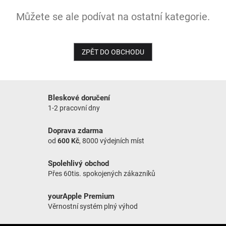
Můžete se ale podívat na ostatní kategorie.
NOVINKY
ZPĚT DO OBCHODU
Bleskové doručení
1-2 pracovní dny
Doprava zdarma
od
600 Kč
, 8000 výdejních míst
Spolehlivý obchod
Přes 60tis. spokojených zákazníků
yourApple Premium
Věrnostní systém plný výhod