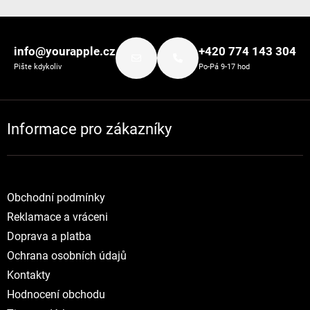
Zápatí
info@yourapple.cz
+420 774 143 304
Pište kdykoliv
Po-Pá 9-17 hod
Informace pro zákazníky
Obchodní podmínky
Reklamace a vráceni
Doprava a platba
Ochrana osobních údajů
Kontakty
Hodnocení obchodu