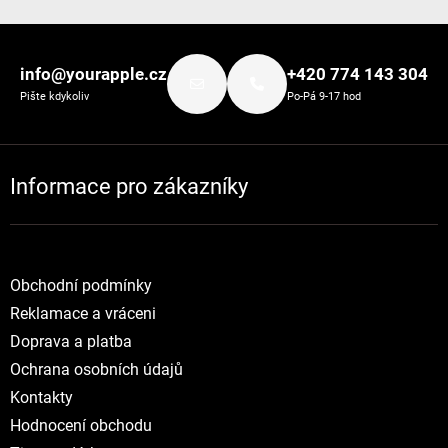
Zápatí
info@yourapple.cz
+420 774 143 304
Pište kdykoliv
Po-Pá 9-17 hod
Informace pro zákazníky
Obchodní podmínky
Reklamace a vráceni
Doprava a platba
Ochrana osobních údajů
Kontakty
Hodnocení obchodu