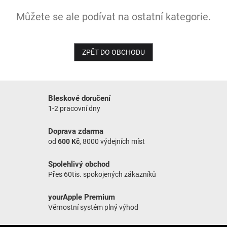
Můžete se ale podívat na ostatní kategorie.
NOVINKY
ZPĚT DO OBCHODU
Bleskové doručení
1-2 pracovní dny
Doprava zdarma
od
600 Kč
, 8000 výdejních míst
Spolehlivý obchod
Přes 60tis. spokojených zákazníků
yourApple Premium
Věrnostní systém plný výhod