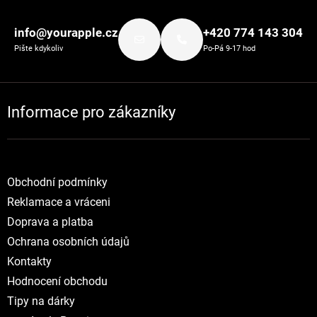
Zápatí
info@yourapple.cz
+420 774 143 304
Pište kdykoliv
Po-Pá 9-17 hod
Informace pro zákazníky
Obchodní podmínky
Reklamace a vráceni
Doprava a platba
Ochrana osobních údajů
Kontakty
Hodnocení obchodu
Tipy na dárky