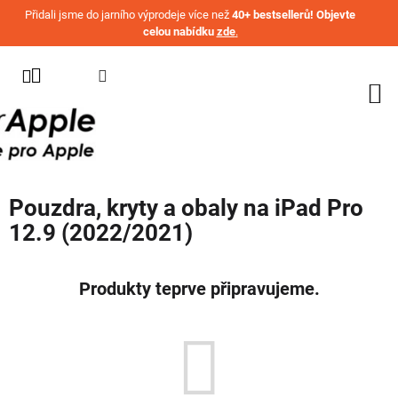
Přejít na obsah
Přidali jsme do jarního výprodeje více než
40+ bestsellerů! Objevte
celou nabídku
zde
.
KATEGORIE
WATCH
IPHONE
IPAD
Pouzdra, kryty a obaly na iPad Pro
MACBOOK
12.9 (2022/2021)
AIRPODS
AIRTAG
Produkty teprve připravujeme.
OSTATNÍ
ZNAČKY
%
AKČNÍ
ZBOŽÍ