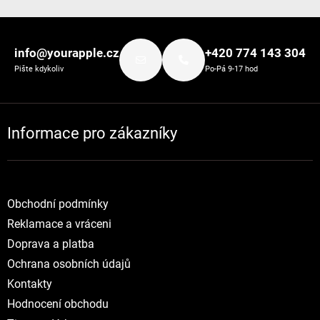
Zápatí
info@yourapple.cz
+420 774 143 304
Pište kdykoliv
Po-Pá 9-17 hod
Informace pro zákazníky
Obchodní podmínky
Reklamace a vráceni
Doprava a platba
Ochrana osobních údajů
Kontakty
Hodnocení obchodu