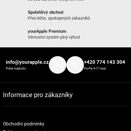
Spolehlivý obchod
Přes 60tis. spokojených zákazníků
yourApple Premium
Věrnostní systém plný výhod
Zápatí
info@yourapple.cz
+420 774 143 304
Pište kdykoliv
Po-Pá 9-17 hod
Informace pro zákazníky
Obchodní podmínky