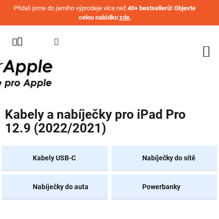
Přejít na obsah
Přidali jsme do jarního výprodeje více než
40+ bestsellerů! Objevte
celou nabídku
zde
.
KATEGORIE
WATCH
IPHONE
IPAD
Kabely a nabíječky pro iPad Pro
MACBOOK
12.9 (2022/2021)
AIRPODS
AIRTAG
Kabely USB-C
Nabíječky do sítě
OSTATNÍ
ZNAČKY
Nabíječky do auta
Powerbanky
%
AKČNÍ
ZBOŽÍ