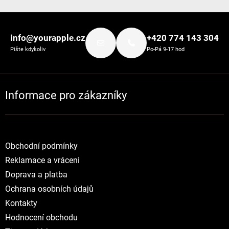
Zápatí
info@yourapple.cz
+420 774 143 304
Pište kdykoliv
Po-Pá 9-17 hod
Informace pro zákazníky
Obchodní podmínky
Reklamace a vráceni
Doprava a platba
Ochrana osobních údajů
Kontakty
Hodnocení obchodu