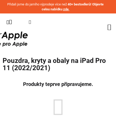
Přejít na obsah
Přidali jsme do jarního výprodeje více než
40+ bestsellerů! Objevte
celou nabídku
zde
.
KATEGORIE
WATCH
IPHONE
IPAD
Pouzdra, kryty a obaly na iPad Pro
MACBOOK
11 (2022/2021)
AIRPODS
AIRTAG
Produkty teprve připravujeme.
OSTATNÍ
ZNAČKY
%
AKČNÍ
ZBOŽÍ