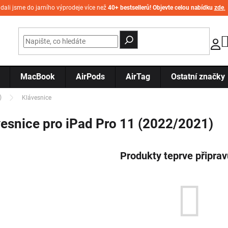
idali jsme do jarního výprodeje více než
40+ bestsellerů! Objevte celou nabídku
zde
.
MacBook
AirPods
AirTag
Ostatní značky
)
Klávesnice
esnice pro iPad Pro 11 (2022/2021)
Produkty teprve připra