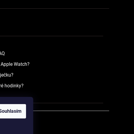
FAQ
a Apple Watch?
íječku?
ré hodinky?
Souhlasím
razena.