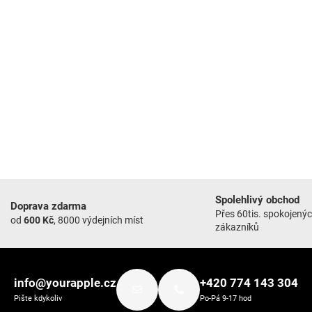
Spolehlivý obchod
Doprava zdarma
Přes 60tis. spokojený
od
600 Kč
, 8000 výdejních míst
zákazníků
info@yourapple.cz
+420 774 143 304
Pište kdykoliv
Po-Pá 9-17 hod