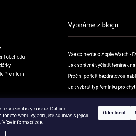
Vybíráme z blogu
y
Vše co nevíte o Apple Watch - 
ní obchodu
Jak správně vyčistit řemínek n
dárky
le Premium
Proč si pořídit bezdrátovou nab
Jak vybrat typ řemínku pro chyt
oužívá soubory cookie. Dalším
Odmítnout
 tohoto webu vyjadřujete souhlas s jejich
. Více informací
zde
.
Vytvořil Shoptet
Copyright 2026
yourApple.cz
. Všechna práva vyh