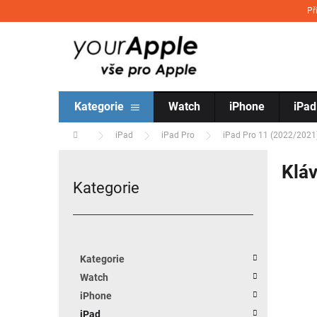
Přejít na obsah
Př
Kategorie
Watch
iPhone
iPad
Domů
iPad
iPad Pro
iPad Pro 11 (2022/2021
Postranní panel
Kláv
Kategorie
Přeskočit kategorie
Kategorie
Watch
iPhone
iPad