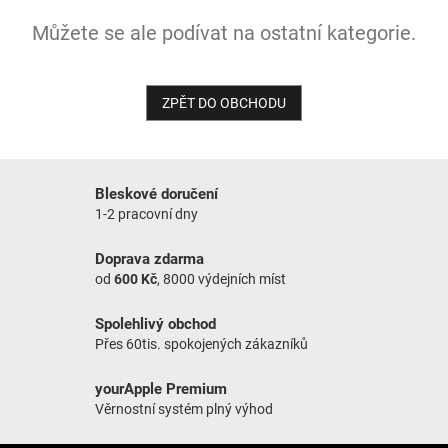
Můžete se ale podívat na ostatní kategorie.
NOVINKY
ZPĚT DO OBCHODU
Bleskové doručení
1-2 pracovní dny
Doprava zdarma
od
600 Kč
, 8000 výdejních míst
Spolehlivý obchod
Přes 60tis. spokojených zákazníků
yourApple Premium
Věrnostní systém plný výhod