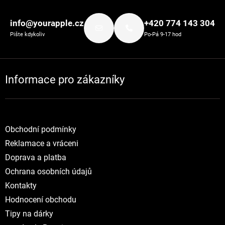
Zápatí
info@yourapple.cz
+420 774 143 304
Pište kdykoliv
Po-Pá 9-17 hod
Informace pro zákazníky
Obchodní podmínky
Reklamace a vráceni
Doprava a platba
Ochrana osobních údajů
Kontakty
Hodnocení obchodu
Tipy na dárky