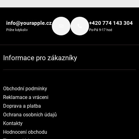
Zápatí
info@yourapple.cz
+420 774 143 304
Pište kdykoliv
Po-Pá 9-17 hod
Informace pro zákazníky
Obchodní podmínky
Reklamace a vráceni
Doprava a platba
Ochrana osobních údajů
Kontakty
Hodnocení obchodu