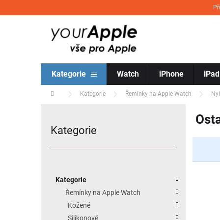
Přejít na obsah
Př
Kategorie
Watch
iPhone
iPad
Domů
Kategorie
Řemínky na Apple Watch
Ny
Postranní panel
Osta
Kategorie
Přeskočit kategorie
Kategorie
Řemínky na Apple Watch
Kožené
Silikonové