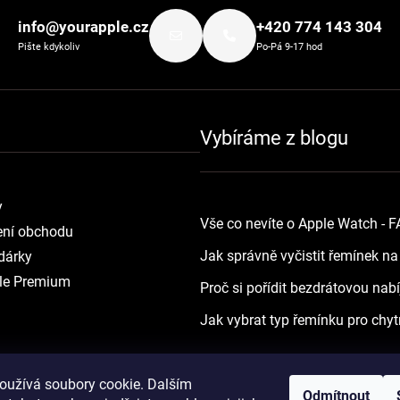
info@yourapple.cz
+420 774 143 304
Pište kdykoliv
Po-Pá 9-17 hod
Vybíráme z blogu
y
Vše co nevíte o Apple Watch - 
ní obchodu
Jak správně vyčistit řemínek n
dárky
le Premium
Proč si pořídit bezdrátovou nab
Jak vybrat typ řemínku pro chyt
oužívá soubory cookie. Dalším
Odmítnout