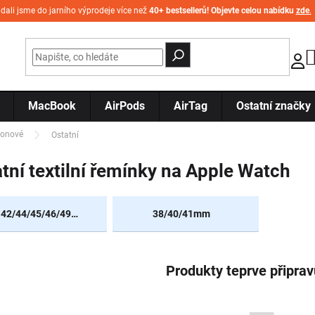
idali jsme do jarního výprodeje více než
40+ bestsellerů! Objevte celou nabídku
zde
.
MacBook
AirPods
AirTag
Ostatní značky
lonové
Ostatní
tní textilní řemínky na Apple Watch
42/44/45/46/49mm
38/40/41mm
Produkty teprve připra