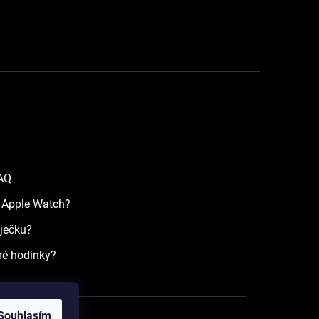
FAQ
a Apple Watch?
íječku?
ré hodinky?
Souhlasím