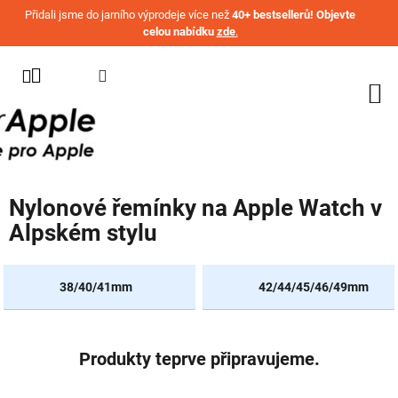
Přejít na obsah
Přidali jsme do jarního výprodeje více než
40+ bestsellerů! Objevte
celou nabídku
zde
.
KATEGORIE
WATCH
IPHONE
IPAD
Nylonové řemínky na Apple Watch v
MACBOOK
Alpském stylu
AIRPODS
AIRTAG
38/40/41mm
42/44/45/46/49mm
OSTATNÍ
ZNAČKY
Produkty teprve připravujeme.
%
AKČNÍ
ZBOŽÍ