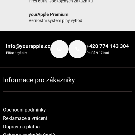
Přes 60tis. spokojených zákazníků
yourApple Premium
Věrnostní systém plný výhod
Zápatí
info@yourapple.cz
+420 774 143 304
Pište kdykoliv
Po-Pá 9-17 hod
Informace pro zákazníky
Obchodní podmínky
Reklamace a vráceni
Doprava a platba