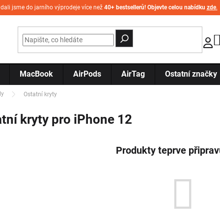
idali jsme do jarního výprodeje více než
40+ bestsellerů! Objevte celou nabídku
zde
.
MacBook
AirPods
AirTag
Ostatní značky
ly
Ostatní kryty
tní kryty pro iPhone 12
Produkty teprve připra