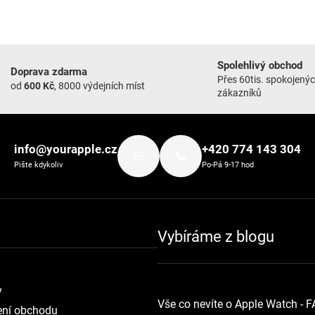
Spolehlivý obchod
Doprava zdarma
Přes 60tis. spokojený
od
600 Kč
, 8000 výdejních míst
zákazníků
info@yourapple.cz
+420 774 143 304
Pište kdykoliv
Po-Pá 9-17 hod
Vybíráme z blogu
y
Vše co nevíte o Apple Watch - 
ní obchodu