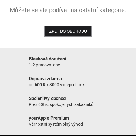
Můžete se ale podívat na ostatní kategorie.
NOVINKY
ZPĚT DO OBCHODU
Bleskové doručení
1-2 pracovní dny
Doprava zdarma
od
600 Kč
, 8000 výdejních míst
Spolehlivý obchod
Přes 60tis. spokojených zákazníků
yourApple Premium
Věrnostní systém plný výhod