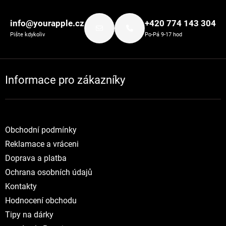
Zápatí
info@yourapple.cz
+420 774 143 304
Pište kdykoliv
Po-Pá 9-17 hod
Informace pro zákazníky
Obchodní podmínky
Reklamace a vráceni
Doprava a platba
Ochrana osobních údajů
Kontakty
Hodnocení obchodu
Tipy na dárky