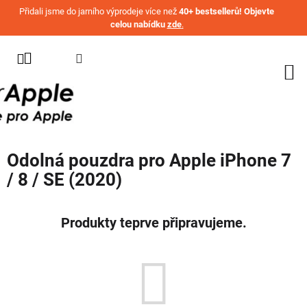
Přejít na obsah
Přidali jsme do jarního výprodeje více než
40+ bestsellerů! Objevte
celou nabídku
zde
.
KATEGORIE
WATCH
IPHONE
IPAD
Odolná pouzdra pro Apple iPhone 7
MACBOOK
/ 8 / SE (2020)
AIRPODS
AIRTAG
Produkty teprve připravujeme.
OSTATNÍ
ZNAČKY
%
AKČNÍ
ZBOŽÍ