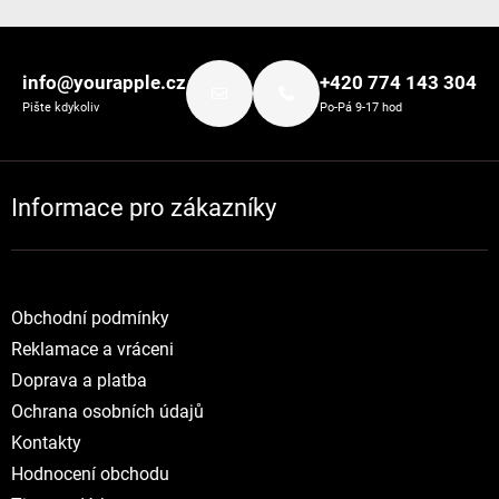
Zápatí
info@yourapple.cz
+420 774 143 304
Pište kdykoliv
Po-Pá 9-17 hod
Informace pro zákazníky
Obchodní podmínky
Reklamace a vráceni
Doprava a platba
Ochrana osobních údajů
Kontakty
Hodnocení obchodu