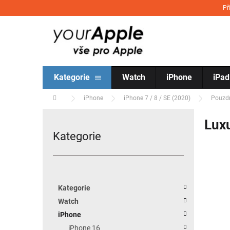
Přejít na obsah
Př
Kategorie
Watch
iPhone
iPad
Domů
iPhone
iPhone 7 / 8 / SE (2020)
Pouzdr
Postranní panel
Luxu
Kategorie
Přeskočit kategorie
Kategorie
Watch
iPhone
iPhone 16