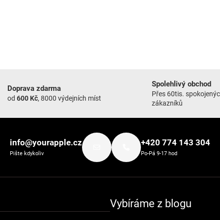
Spolehlivý obchod
Doprava zdarma
Přes 60tis. spokojený
od
600 Kč
, 8000 výdejních míst
zákazníků
info@yourapple.cz
+420 774 143 304
Pište kdykoliv
Po-Pá 9-17 hod
Vybíráme z blogu