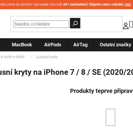
idali jsme do jarního výprodeje více než
40+ bestsellerů! Objevte celou nabídku
zde
.
MacBook
AirPods
AirTag
Ostatní značky
a, kryty a obaly
Luxusní kryty
sní kryty na iPhone 7 / 8 / SE (2020/2
Produkty teprve připra