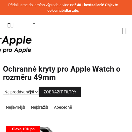
Přejít na obsah
Přidali jsme do jarního výprodeje více než
40+ bestsellerů! Objevte
celou nabídku
zde
.
KATEGORIE
WATCH
IPHONE
IPAD
Ochranné kryty pro Apple Watch o
MACBOOK
rozměru 49mm
AIRPODS
ZOBRAZIT FILTRY
AIRTAG
Řazení produktů
OSTATNÍ
Nejlevnější
Nejdražší
Abecedně
ZNAČKY
%
Výpis produktů
AKČNÍ
Sleva 10% po
ZBOŽÍ