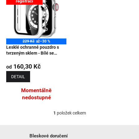
registraci
NOVINKY
229 Kč
až
–30 %
Lesklé ochranné pouzdro s
tvrzeným sklem - Bílé se
stříbrným obrysem
160,30 Kč
od
DETAIL
Momentálně
nedostupné
1
položek celkem
Ovládací prvky výpisu
Bleskové doručení