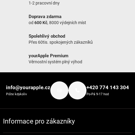
1-2 pracovní dny
Doprava zdarma
od
600 Kč
, 8000 výdejních míst
Spolehlivý obchod
Přes 60tis. spokojených zákazníků
yourApple Premium
Věrnostní systém plný výhod
Zápatí
info@yourapple.cz
+420 774 143 304
Pište kdykoliv
Po-Pá 9-17 hod
Informace pro zákazníky