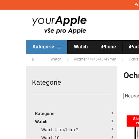
Přejít na obsah
Př
Kategorie
Watch
iPhone
iPad
Domů
Watch
Rozměr 44/45/46/49mm
Ochra
Postranní panel
Och
Kategorie
Přeskočit kategorie
Kategorie
Výpis
Sle
Watch
r
Watch Ultra/Ultra 2
Watch 10