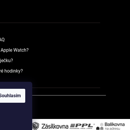
FAQ
a Apple Watch?
íječku?
ré hodinky?
Souhlasím
razena.