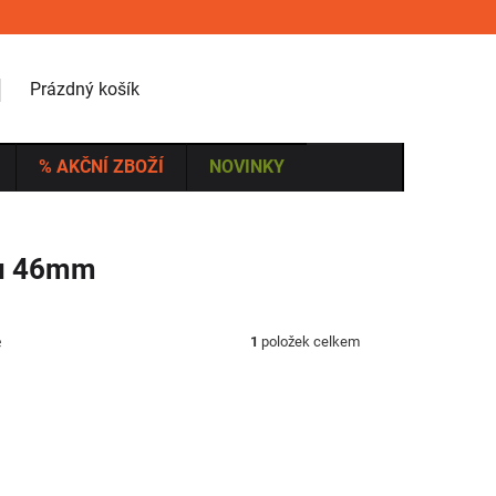
NÁKUPNÍ KOŠÍK
Prázdný košík
% AKČNÍ ZBOŽÍ
NOVINKY
ru 46mm
ě
1
položek celkem