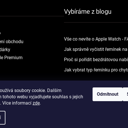
Vybíráme z blogu
y
Vše co nevíte o Apple Watch - 
ní obchodu
Jak správně vyčistit řemínek n
dárky
le Premium
Proč si pořídit bezdrátovou nab
Jak vybrat typ řemínku pro chyt
oužívá soubory cookie. Dalším
Odmítnout
 tohoto webu vyjadřujete souhlas s jejich
. Více informací
zde
.
Vytvořil Shoptet
Copyright 2026
yourApple.cz
. Všechna práva vyh
í