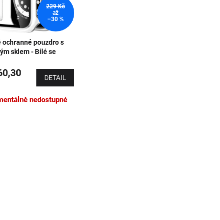
229 Kč
až
–30 %
é ochranné pouzdro s
ým sklem - Bílé se
rným obrysem
0,30
DETAIL
entálně nedostupné
Ovládací 