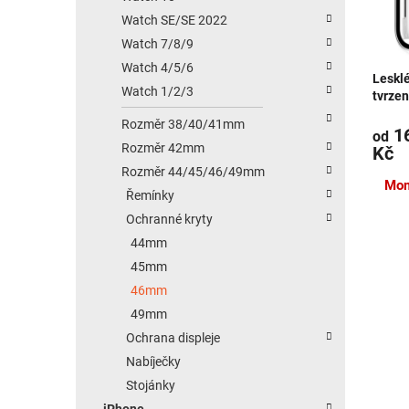
Watch SE/SE 2022
Watch 7/8/9
Watch 4/5/6
Leskl
Watch 1/2/3
tvrzen
stříb
Rozměr 38/40/41mm
16
od
Rozměr 42mm
Kč
Rozměr 44/45/46/49mm
Mom
Řemínky
Ochranné kryty
44mm
45mm
46mm
49mm
Ochrana displeje
Nabíječky
Stojánky
iPhone