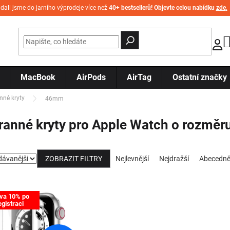
idali jsme do jarního výprodeje více než
40+ bestsellerů! Objevte celou nabídku
zde
.
MacBook
AirPods
AirTag
Ostatní značky
nné kryty
46mm
ranné kryty pro Apple Watch o rozmě
Řazení produktů
ZOBRAZIT FILTRY
Nejlevnější
Nejdražší
Abecedn
 produktů
va 10% po
egistraci