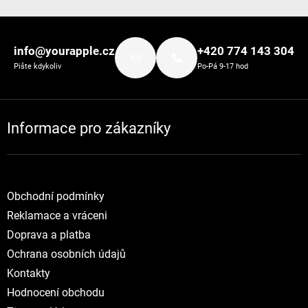
Zápatí
info@yourapple.cz
+420 774 143 304
Pište kdykoliv
Po-Pá 9-17 hod
Informace pro zákazníky
Obchodní podmínky
Reklamace a vráceni
Doprava a platba
Ochrana osobních údajů
Kontakty
Hodnocení obchodu