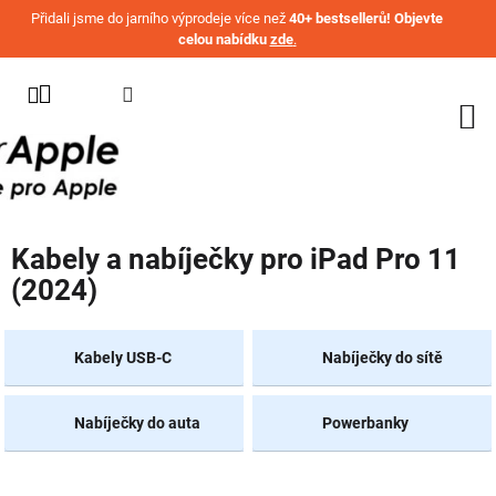
Přejít na obsah
Přidali jsme do jarního výprodeje více než
40+ bestsellerů! Objevte
celou nabídku
zde
.
KATEGORIE
WATCH
IPHONE
IPAD
Kabely a nabíječky pro iPad Pro 11
MACBOOK
(2024)
AIRPODS
AIRTAG
Kabely USB-C
Nabíječky do sítě
OSTATNÍ
ZNAČKY
Nabíječky do auta
Powerbanky
%
AKČNÍ
ZBOŽÍ