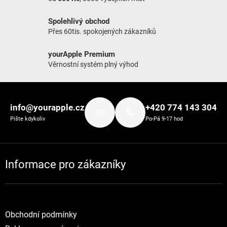
Spolehlivý obchod
Přes 60tis. spokojených zákazníků
yourApple Premium
Věrnostní systém plný výhod
Zápatí
info@yourapple.cz
+420 774 143 304
Pište kdykoliv
Po-Pá 9-17 hod
Informace pro zákazníky
Obchodní podmínky