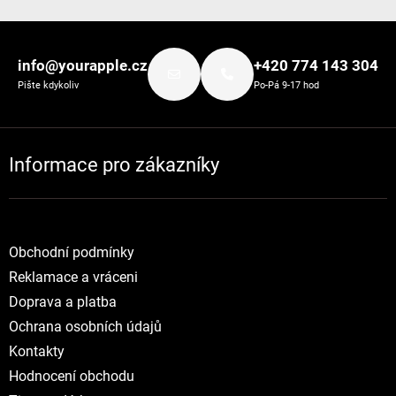
Zápatí
info@yourapple.cz
+420 774 143 304
Pište kdykoliv
Po-Pá 9-17 hod
Informace pro zákazníky
Obchodní podmínky
Reklamace a vráceni
Doprava a platba
Ochrana osobních údajů
Kontakty
Hodnocení obchodu