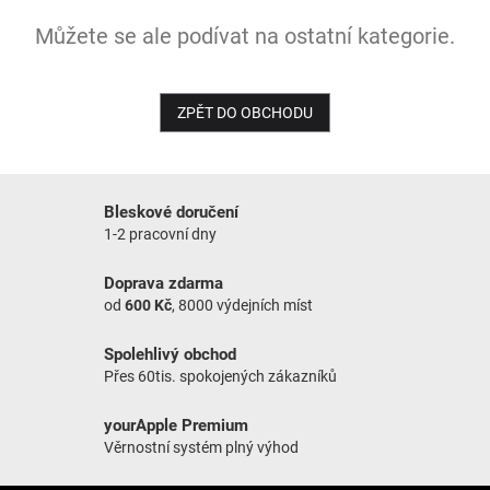
Můžete se ale podívat na ostatní kategorie.
NOVINKY
ZPĚT DO OBCHODU
Bleskové doručení
1-2 pracovní dny
Doprava zdarma
od
600 Kč
, 8000 výdejních míst
Spolehlivý obchod
Přes 60tis. spokojených zákazníků
yourApple Premium
Věrnostní systém plný výhod