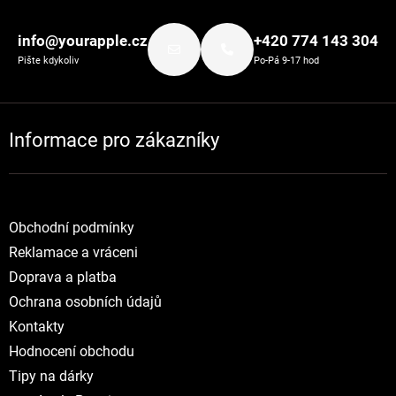
Zápatí
info@yourapple.cz
+420 774 143 304
Pište kdykoliv
Po-Pá 9-17 hod
Informace pro zákazníky
Obchodní podmínky
Reklamace a vráceni
Doprava a platba
Ochrana osobních údajů
Kontakty
Hodnocení obchodu
Tipy na dárky