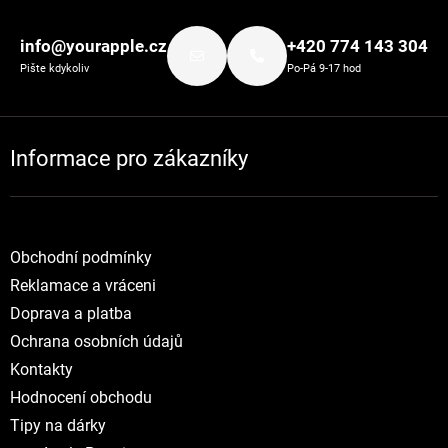
Zápatí
info@yourapple.cz
+420 774 143 304
Pište kdykoliv
Po-Pá 9-17 hod
Informace pro zákazníky
Obchodní podmínky
Reklamace a vráceni
Doprava a platba
Ochrana osobních údajů
Kontakty
Hodnocení obchodu
Tipy na dárky