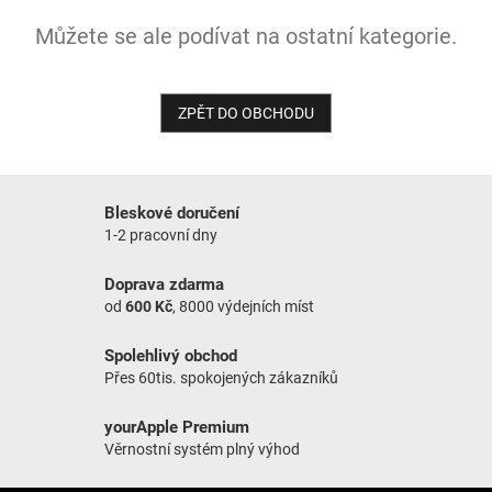
Můžete se ale podívat na ostatní kategorie.
NOVINKY
ZPĚT DO OBCHODU
Bleskové doručení
1-2 pracovní dny
Doprava zdarma
od
600 Kč
, 8000 výdejních míst
Spolehlivý obchod
Přes 60tis. spokojených zákazníků
yourApple Premium
Věrnostní systém plný výhod