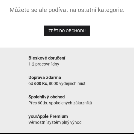
Můžete se ale podívat na ostatní kategorie.
NOVINKY
ZPĚT DO OBCHODU
Bleskové doručení
1-2 pracovní dny
Doprava zdarma
od
600 Kč
, 8000 výdejních míst
Spolehlivý obchod
Přes 60tis. spokojených zákazníků
yourApple Premium
Věrnostní systém plný výhod