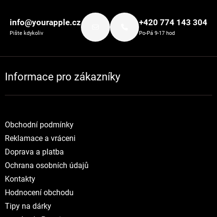
Zápatí
info@yourapple.cz
+420 774 143 304
Pište kdykoliv
Po-Pá 9-17 hod
Informace pro zákazníky
Obchodní podmínky
Reklamace a vráceni
Doprava a platba
Ochrana osobních údajů
Kontakty
Hodnocení obchodu
Tipy na dárky